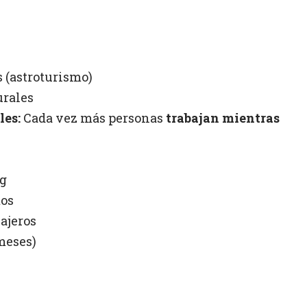
s (astroturismo)
urales
les:
Cada vez más personas
trabajan mientras
ng
tos
iajeros
meses)