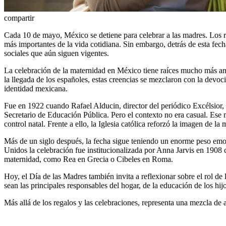
compartir
Cada 10 de mayo, México se detiene para celebrar a las madres. Los res
más importantes de la vida cotidiana. Sin embargo, detrás de esta fech
sociales que aún siguen vigentes.
La celebración de la maternidad en México tiene raíces mucho más ant
la llegada de los españoles, estas creencias se mezclaron con la devoc
identidad mexicana.
Fue en 1922 cuando Rafael Alducin, director del periódico Excélsior, i
Secretario de Educación Pública. Pero el contexto no era casual. Ese
control natal. Frente a ello, la Iglesia católica reforzó la imagen de
Más de un siglo después, la fecha sigue teniendo un enorme peso emoc
Unidos la celebración fue institucionalizada por Anna Jarvis en 1908 co
maternidad, como Rea en Grecia o Cibeles en Roma.
Hoy, el Día de las Madres también invita a reflexionar sobre el rol d
sean las principales responsables del hogar, de la educación de los hij
Más allá de los regalos y las celebraciones, representa una mezcla d