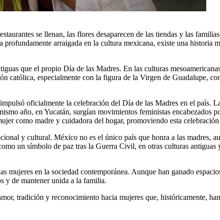
taurantes se llenan, las flores desaparecen de las tiendas y las familia
a profundamente arraigada en la cultura mexicana, existe una historia m
iguas que el propio Día de las Madres. En las culturas mesoamericanas,
ión católica, especialmente con la figura de la Virgen de Guadalupe, co
mpulsó oficialmente la celebración del Día de las Madres en el país. La
 mismo año, en Yucatán, surgían movimientos feministas encabezados por
 la mujer como madre y cuidadora del hogar, promoviendo esta celebración
ional y cultural. México no es el único país que honra a las madres, a
mo un símbolo de paz tras la Guerra Civil, en otras culturas antiguas ya 
e las mujeres en la sociedad contemporánea. Aunque han ganado espacios
os y de mantener unida a la familia.
e amor, tradición y reconocimiento hacia mujeres que, históricamente, 