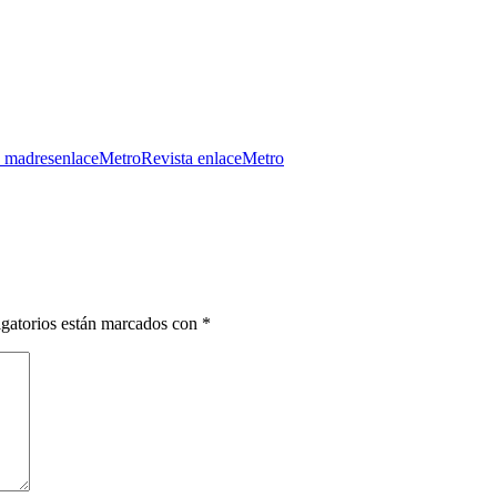
s madres
enlaceMetro
Revista enlaceMetro
gatorios están marcados con
*