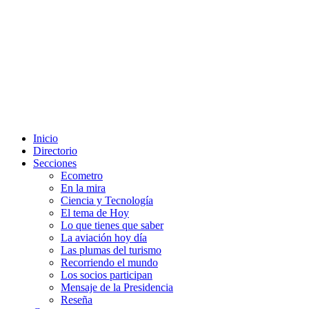
Inicio
Directorio
Secciones
Ecometro
En la mira
Ciencia y Tecnología
El tema de Hoy
Lo que tienes que saber
La aviación hoy día
Las plumas del turismo
Recorriendo el mundo
Los socios participan
Mensaje de la Presidencia
Reseña