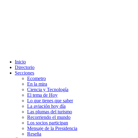
Inicio
Directorio
Secciones
Ecometro
En la mira
Ciencia y Tecnología
El tema de Hoy
Lo que tienes que saber
La aviación hoy día
Las plumas del turismo
Recorriendo el mundo
Los socios participan
Mensaje de la Presidencia
Reseña