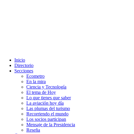
Inicio
Directorio
Secciones
Ecometro
En la mira
Ciencia y Tecnología
El tema de Hoy
Lo que tienes que saber
La aviación hoy día
Las plumas del turismo
Recorriendo el mundo
Los socios participan
Mensaje de la Presidencia
Reseña