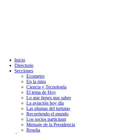
Inicio
Directorio
Secciones
Ecometro
En la mira
Ciencia y Tecnología
El tema de Hoy
Lo que tienes que saber
La aviación hoy día
Las plumas del turismo
Recorriendo el mundo
Los socios participan
Mensaje de la Presidencia
Reseña