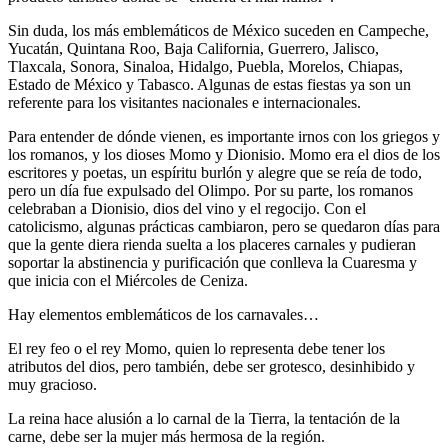
Sin duda, los más emblemáticos de México suceden en Campeche,
Yucatán, Quintana Roo, Baja California, Guerrero, Jalisco,
Tlaxcala, Sonora, Sinaloa, Hidalgo, Puebla, Morelos, Chiapas,
Estado de México y Tabasco. Algunas de estas fiestas ya son un
referente para los visitantes nacionales e internacionales.
Para entender de dónde vienen, es importante irnos con los griegos y
los romanos, y los dioses Momo y Dionisio. Momo era el dios de los
escritores y poetas, un espíritu burlón y alegre que se reía de todo,
pero un día fue expulsado del Olimpo. Por su parte, los romanos
celebraban a Dionisio, dios del vino y el regocijo. Con el
catolicismo, algunas prácticas cambiaron, pero se quedaron días para
que la gente diera rienda suelta a los placeres carnales y pudieran
soportar la abstinencia y purificación que conlleva la Cuaresma y
que inicia con el Miércoles de Ceniza.
Hay elementos emblemáticos de los carnavales…
El rey feo o el rey Momo, quien lo representa debe tener los
atributos del dios, pero también, debe ser grotesco, desinhibido y
muy gracioso.
La reina hace alusión a lo carnal de la Tierra, la tentación de la
carne, debe ser la mujer más hermosa de la región.