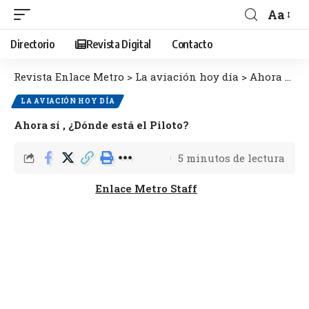
Aa
Directorio
Revista Digital
Contacto
Revista Enlace Metro
>
La aviación hoy día
>
Ahora sí , ¿Dónde está el Piloto?
LA AVIACIÓN HOY DÍA
Ahora sí , ¿Dónde está el Piloto?
5 minutos de lectura
Enlace Metro Staff