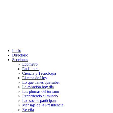
Inicio
Directorio
Secciones
Ecometro
En la mira
Ciencia y Tecnología
El tema de Hoy
Lo que tienes que saber
La aviación hoy día
Las plumas del turismo
Recorriendo el mundo
Los socios participan
Mensaje de la Presidencia
Reseña