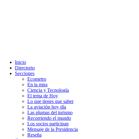
Inicio
Directorio
Secciones
Ecometro
En la mira
Ciencia y Tecnología
El tema de Hoy
Lo que tienes que saber
La aviación hoy día
Las plumas del turismo
Recorriendo el mundo
Los socios participan
Mensaje de la Presidencia
Reseña