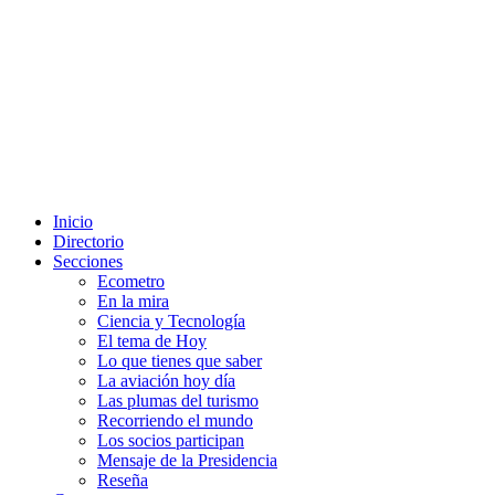
Inicio
Directorio
Secciones
Ecometro
En la mira
Ciencia y Tecnología
El tema de Hoy
Lo que tienes que saber
La aviación hoy día
Las plumas del turismo
Recorriendo el mundo
Los socios participan
Mensaje de la Presidencia
Reseña