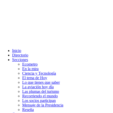
Inicio
Directorio
Secciones
Ecometro
En la mira
Ciencia y Tecnología
El tema de Hoy
Lo que tienes que saber
La aviación hoy día
Las plumas del turismo
Recorriendo el mundo
Los socios participan
Mensaje de la Presidencia
Reseña