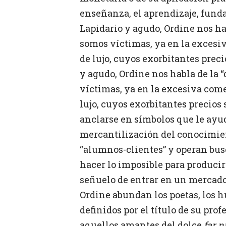
enseñanza, el aprendizaje, fund
Lapidario y agudo, Ordine nos hab
somos víctimas, ya en la excesi
de lujo, cuyos exorbitantes prec
y agudo, Ordine nos habla de la “
víctimas, ya en la excesiva come
lujo, cuyos exorbitantes precios
anclarse en símbolos que le ayud
mercantilización del conocimien
“alumnos-clientes” y operan busc
hacer lo imposible para producir
señuelo de entrar en un mercado 
Ordine abundan los poetas, los 
definidos por el título de su pro
aquellos amantes del dolce
far n