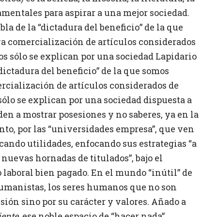
amentales para aspirar a una mejor sociedad.
la de la “dictadura del beneficio” de la que
va comercialización de artículos considerados
ios sólo se explican por una sociedad Lapidario
dictadura del beneficio” de la que somos
rcialización de artículos considerados de
 sólo se explican por una sociedad dispuesta a
en a mostrar posesiones y no saberes, ya en la
to, por las “universidades empresa”, que ven
ando utilidades, enfocando sus estrategias “a
 nuevas hornadas de titulados”, bajo el
laboral bien pagado. En el mundo “inútil” de
humanistas, los seres humanos que no son
fesión sino por su carácter y valores. Añado a
iente
, ese noble espacio de “hacer nada”.