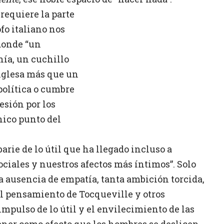
equiere la parte
ofo italiano nos
 donde “un
nía, un cuchillo
nglesa más que un
política o cumbre
sesión por los
nico punto del
arie de lo útil que ha llegado incluso a
ciales y nuestros afectos más íntimos”. Solo
ta ausencia de empatía, tanta ambición torcida,
al pensamiento de Tocqueville y otros
impulso de lo útil y el envilecimiento de las
tener como efecto que los hombres se deslicen