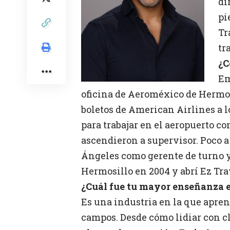
di
pi
Tr
tr
¿C
Em
oficina de Aeroméxico de Hermosil
boletos de American Airlines a l
para trabajar en el aeropuerto co
ascendieron a supervisor. Poco a
Ángeles como gerente de turno y
Hermosillo en 2004 y abrí Ez Tra
¿Cuál fue tu mayor enseñanza e
Es una industria en la que apr
campos. Desde cómo lidiar con cl