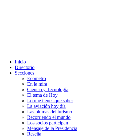
Inicio
Directorio
Secciones
Ecometro
En la mira
Ciencia y Tecnología
El tema de Hoy
Lo que tienes que saber
La aviación hoy día
Las plumas del turismo
Recorriendo el mundo
Los socios participan
Mensaje de la Presidencia
Reseña