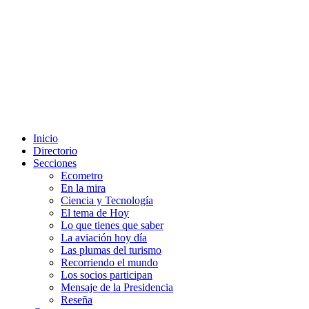
Inicio
Directorio
Secciones
Ecometro
En la mira
Ciencia y Tecnología
El tema de Hoy
Lo que tienes que saber
La aviación hoy día
Las plumas del turismo
Recorriendo el mundo
Los socios participan
Mensaje de la Presidencia
Reseña