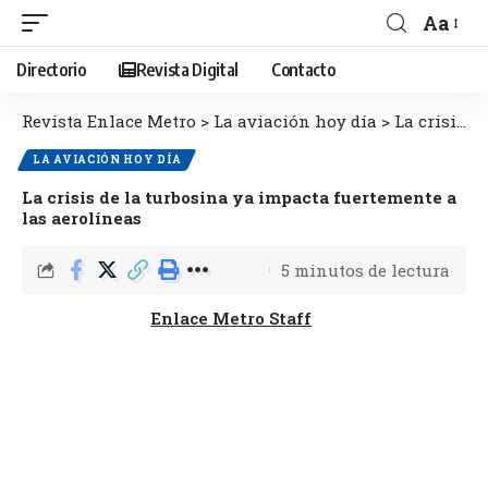
Aa
Directorio
Revista Digital
Contacto
Revista Enlace Metro
>
La aviación hoy día
>
La crisis de la turbosina ya impacta fuertemente a las aerolíneas
LA AVIACIÓN HOY DÍA
La crisis de la turbosina ya impacta fuertemente a
las aerolíneas
5 minutos de lectura
Enlace Metro Staff