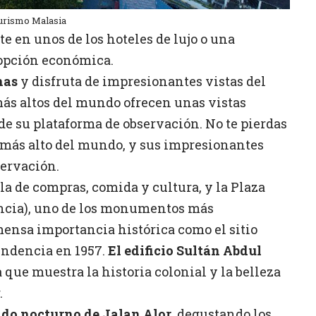
Turismo Malasia
 en unos de los hoteles de lujo o una
 opción económica.
nas
y disfruta de impresionantes vistas del
más altos del mundo ofrecen unas vistas
e su plataforma de observación. No te pierdas
o más alto del mundo, y sus impresionantes
servación.
a de compras, comida y cultura, y la Plaza
ncia), uno de los monumentos más
ensa importancia histórica como el sitio
endencia en 1957.
El edificio Sultán Abdul
 que muestra la historia colonial y la belleza
.
do nocturno de Jalan Alor
, degustando los