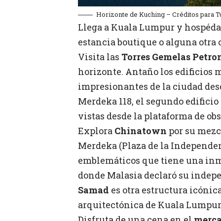
Horizonte de Kuching – Créditos para 
Llega a Kuala Lumpur y hospédate
estancia boutique o alguna otra
Visita las
Torres Gemelas Petro
horizonte. Antaño los edificios 
impresionantes de la ciudad desd
Merdeka 118, el segundo edifici
vistas desde la plataforma de ob
Explora
Chinatown
por su mezcl
Merdeka (Plaza de la Independe
emblemáticos que tiene una inm
donde Malasia declaró su indep
Samad
es otra estructura icónica
arquitectónica de Kuala Lumpur
Disfruta de una cena en el
merca